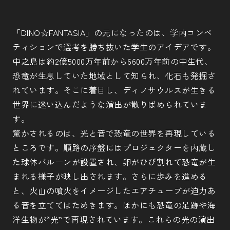
「DINO☆FANTASIA」の元になったのは、学内コンペ
ティションで選考を勝ち抜いた学生のアイデアです。
中之島は約2億5000万年前から6600万年前の中生代、
恐竜が生息していた地域として知られ、化石も発掘さ
れています。そこに着目し、ディノサウルスが生きる
世界に迷い込んだような演出が散りばめられていま
す。
驚かされるのは、光と音で恐竜の世界を再現している
ところです。順路の序盤にはプロジェクターを内蔵し
た球体バルーンが設置され、卵がひび割れて恐竜が生
まれる様子が映し出されます。さらに歩みを進める
と、火山の噴火をイメージしたエアチューブが迫力あ
る音を立ててはためきます。ほかにも恐竜の足跡や海
洋生物が“光”で再現されています。これらの光の演出