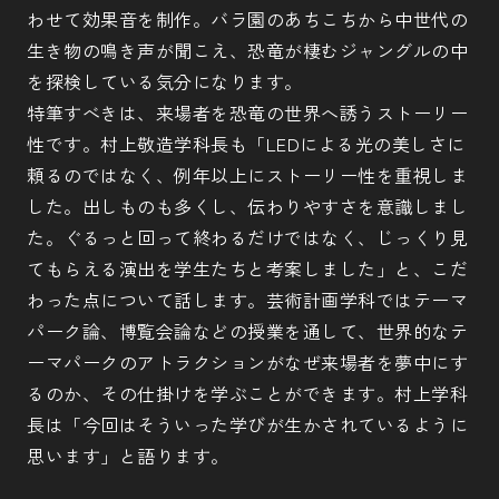
わせて効果音を制作。バラ園のあちこちから中世代の
生き物の鳴き声が聞こえ、恐竜が棲むジャングルの中
を探検している気分になります。
特筆すべきは、来場者を恐竜の世界へ誘うストーリー
性です。村上敬造学科長も「LEDによる光の美しさに
頼るのではなく、例年以上にストーリー性を重視しま
した。出しものも多くし、伝わりやすさを意識しまし
た。ぐるっと回って終わるだけではなく、じっくり見
てもらえる演出を学生たちと考案しました」と、こだ
わった点について話します。芸術計画学科ではテーマ
パーク論、博覧会論などの授業を通して、世界的なテ
ーマパークのアトラクションがなぜ来場者を夢中にす
るのか、その仕掛けを学ぶことができます。村上学科
長は「今回はそういった学びが生かされているように
思います」と語ります。