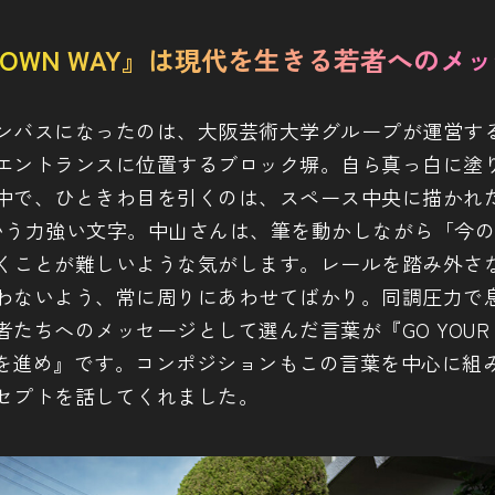
UR OWN WAY』は現代を生きる若者へのメ
ンバスになったのは、大阪芸術大学グループが運営す
エントランスに位置するブロック塀。自ら真っ白に塗
中で、ひときわ目を引くのは、スペース中央に描かれた『
』という力強い文字。中山さんは、筆を動かしながら「今
くことが難しいような気がします。レールを踏み外さ
わないよう、常に周りにあわせてばかり。同調圧力で
たちへのメッセージとして選んだ言葉が『GO YOUR O
を進め』です。コンポジションもこの言葉を中心に組
セプトを話してくれました。