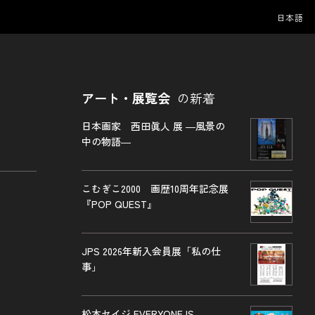
日本語
アート・展覧会
の新着
日本画家 西田眞人 展 ―風景の
中の物語―
こむぎこ2000 画歴10周年記念展
『POP QUEST』
JPS 2026年新入会員展「私の仕
事」
松本セイジ EVERYONE IS