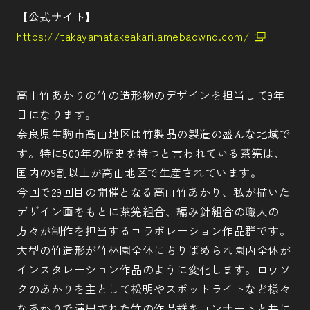
【公式サイト】
https://takayamatakeakari.amebaownd.com/
高山竹あかりの竹の造形物のデザインを担当して9年
目になります。
奈良県生駒市高山地区は竹製品の製造の盛んな地域で
す。特に500年の歴史を持つと言われている茶筅は、
国内の9割以上が高山地区で生産されています。
今回で29回目の開催となる高山竹あかり、私が描いた
デザイン画をもとに茶筅組合、編み針組合の職人の
方々が制作を担当するコラボレーション作品群です。
大型の竹造形が竹林園全体にちりばめられ園内全体が
インスタレーション作品のように変化します。ロウソ
クのあかりを主として松明やスポットライトなど様々
なあかりで演出された竹の作品群をコンサートと共に