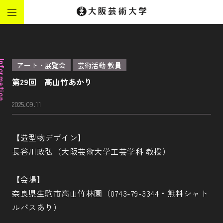
ormation
アート・展覧会
芸術活動 教員
第29回 高山竹あかり
2025.09.11
【造型物デザイン】
長谷川政弘（大阪芸術大学工芸学科 教授）
【会場】
奈良県生駒市高山竹林園（0743-79-3344・無料シャト
ルバスあり）