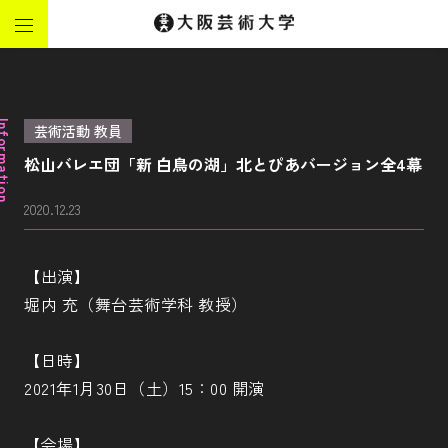
ormation
芸術活動 教員
松山バレエ団「新 白鳥の湖」北とぴあバージョン全4幕
2020.12.23
【出演】
堀内 充（舞台芸術学科 教授）
【日時】
2021年1月30日（土）15：00 開演
【会場】