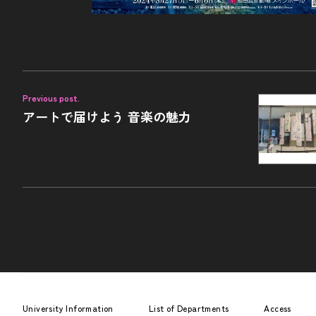
Previous post.
アートで届けよう 音楽の魅力
University Information
List of Departments
Access