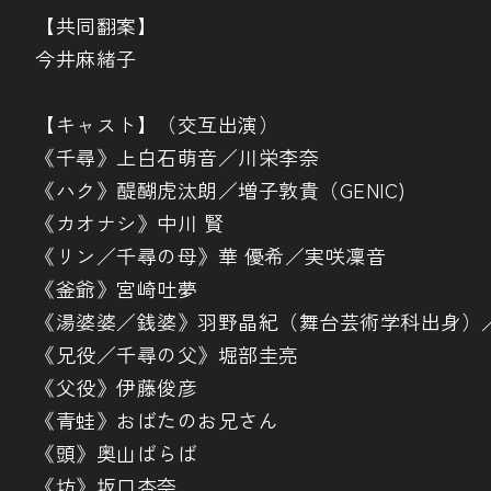
【共同翻案】
今井麻緒子
【キャスト】（交互出演）
《千尋》上白石萌音／川栄李奈
《ハク》醍醐虎汰朗／増子敦貴（GENIC)
《カオナシ》中川 賢
《リン／千尋の母》華 優希／実咲凜音
《釜爺》宮崎吐夢
《湯婆婆／銭婆》羽野晶紀（舞台芸術学科出身）
《兄役／千尋の父》堀部圭亮
《父役》伊藤俊彦
《青蛙》おばたのお兄さん
《頭》奥山ばらば
《坊》坂口杏奈