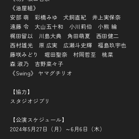
《油屋組》
安部 萌 彩橋みゆ 犬飼直紀 井上実保奈
遠藤 令 大山五十和 小川莉伯 小熊 綸
梶田留以 川島大典 角田萌夏 西田健二
西村雄光 原 広実 広瀬斗史輝 福島玖宇也
藤咲みどり 堀田聖奈 村岡哲至 桃菜
森 淑乃 吉野菜々子
《Swing》 ヤマグチリオ
【協力】
スタジオジブリ
【公演スケジュール】
2024年5月27日（月）～6月6日（木）