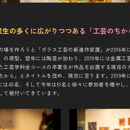
業生の多くに広がりつつある「工芸のちか
の場を作ろうと「ガラス工芸の新進作家展」が2016年
」の原型。翌年には陶芸が加わり、2019年には金属工
た工芸学科全コースの卒業生が作品を出展する現在の
ちから」とタイトルを改め、現在に至ります。2019年に
年には45名、そして今年は51名と徐々に参加者を増やし
して根付いてきています。