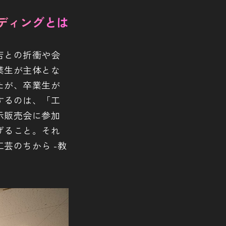
ディングとは
店との折衝や会
業生が主体とな
たが、卒業生が
するのは、「工
示販売会に参加
げること。それ
芸のちから -教