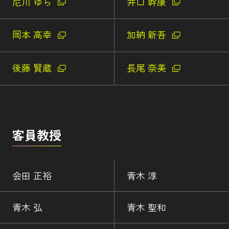
尼川 ゆら
井口 幹康
岡本 高幸
加納 新吾
後藤 賢蔵
長尾 奈美
客員教授
会田 正裕
青木 淳
青木 弘
青木 聖和