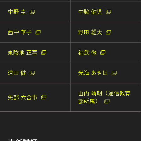
中野 圭
中脇 健児
西中 華子
野田 雄大
東陰地 正喜
福武 徹
道田 健
光海 あきほ
山内 靖朗（通信教育
矢部 六合市
部所属）