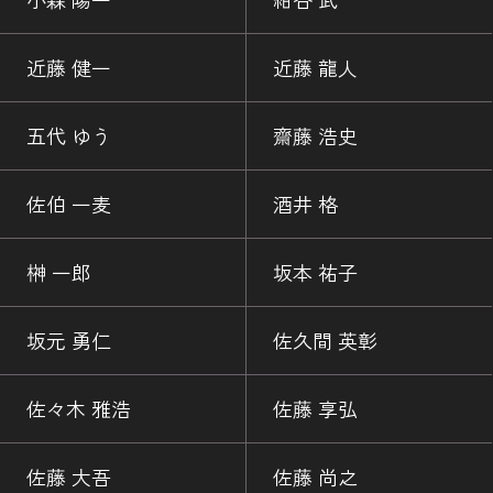
近藤 健一
近藤 龍人
五代 ゆう
齋藤 浩史
佐伯 一麦
酒井 格
榊 一郎
坂本 祐子
坂元 勇仁
佐久間 英彰
佐々木 雅浩
佐藤 享弘
佐藤 大吾
佐藤 尚之