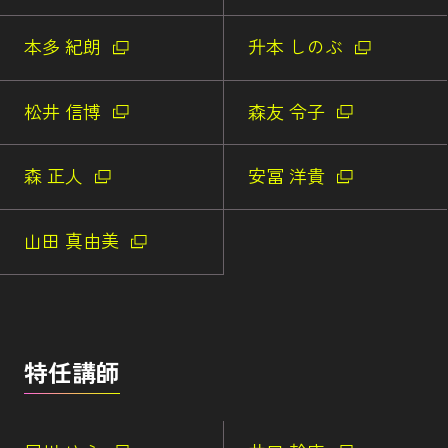
本多 紀朗
升本 しのぶ
松井 信博
森友 令子
森 正人
安冨 洋貴
山田 真由美
特任講師