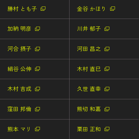
勝村 とも子
金谷 かほり
加納 明彦
川井 郁子
河合 摂子
河田 昌之
絹谷 公伸
木村 直巳
木村 吉成
久世 直幸
窪田 邦倫
熊切 和嘉
熊本 マリ
栗田 正和