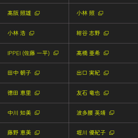
髙阪 照雄
小林 照
小林 浩
紺谷 志野
IPPEI (佐藤 一平)
髙橋 亜希
田中 朝子
出口 実紀
德田 恵里
友石 竜也
中川 知美
波多腰 英靖
藤野 恵美
堀川 優紀子