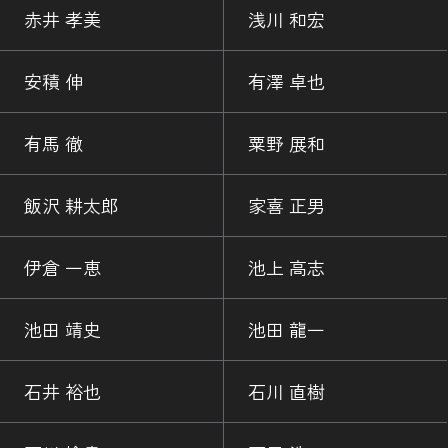
赤井 孝美
浅川 和宏
安積 伸
有澤 卓也
有馬 徹
粟野 展和
飯沢 耕太郎
家喜 正男
伊倉 一恵
池上 高志
池田 靖史
池田 龍一
石井 裕也
石川 直樹