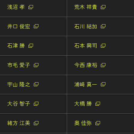
浅沼 孝
荒木 祥貴
井口 俊宏
石川 結加
石津 勝
石本 興司
市毛 愛子
今西 康裕
宇山 隆之
浦﨑 真一
大谷 智子
大橋 勝
緒方 江美
奥 佳弥