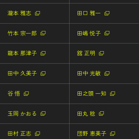
瀧本 雅志
田口 雅一
竹本 宗一郎
田嶋 悦子
龍本 那津子
舘 正明
田中 久美子
田中 光敏
谷 悟
田之頭 一知
玉岡 かおる
田丸 稔
田村 正志
団野 恵美子