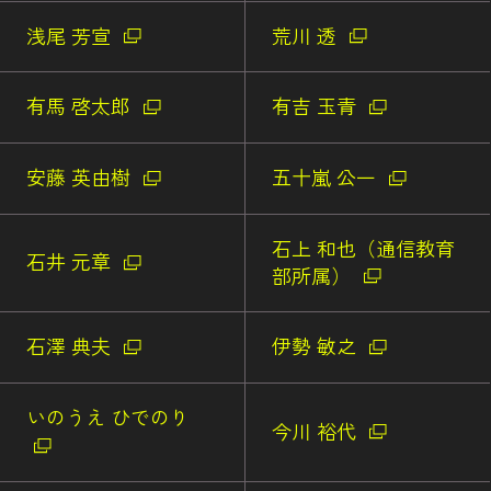
浅尾 芳宣
荒川 透
有馬 啓太郎
有吉 玉青
安藤 英由樹
五十嵐 公一
石上 和也（通信教育
石井 元章
部所属）
石澤 典夫
伊勢 敏之
いのうえ ひでのり
今川 裕代