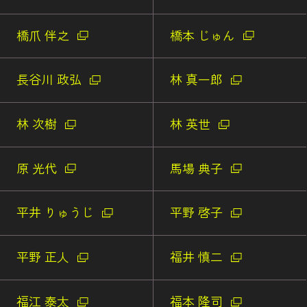
橋爪 伴之
橋本 じゅん
長谷川 政弘
林 真一郎
林 次樹
林 英世
原 光代
馬場 典子
平井 りゅうじ
平野 啓子
平野 正人
福井 慎二
福江 泰太
福本 隆司