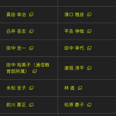
真田 幸治
澤口 雅彦
白井 岳志
平良 伸哉
田中 圭一
田中 幸代
田中 裕美子（通信教
道祖 淳平
育部所属）
永松 圭子
林 直
前川 憲正
松原 慶子