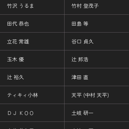
竹沢 うるま
竹村 登茂子
田代 恭也
田島 等
立花 常雄
谷口 貞久
玉木 優
辻 邦浩
辻 裕久
津田 直
ティキィ小林
天平 (中村 天平)
ＤＪ ＫＯＯ
土岐 研一