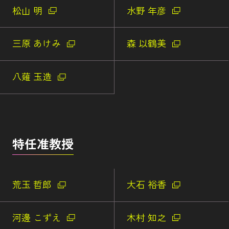
松山 明
水野 年彦
三原 あけみ
森 以鶴美
八薙 玉造
特任准教授
荒玉 哲郎
大石 裕香
河邊 こずえ
木村 知之