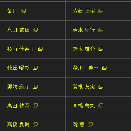
紫舟
紫藤 正樹
島田 歌穂
清水 柾行
杉山 佳寿子
鈴木 雄介
純丘 曜彰
澄川 伸一
諏訪 道彦
関根 友実
高田 耕至
高橋 善丸
髙橋 良輔
瀧 薫