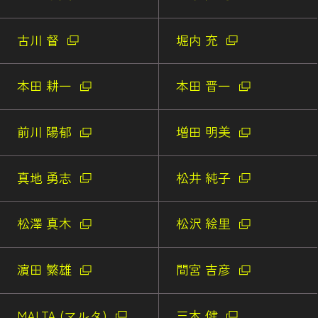
古川 督
堀内 充
本田 耕一
本田 晋一
前川 陽郁
増田 明美
真地 勇志
松井 純子
松澤 真木
松沢 絵里
濵田 繁雄
間宮 吉彦
MALTA (マルタ)
三木 健