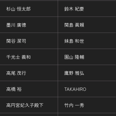
杉山 恒太郎
鈴木 紀慶
墨川 廣德
関島 眞賴
関谷 潔司
妹島 和世
千光士 義和
園山 隆輔
高尾 茂行
鷹野 雅弘
高橋 裕
TAKAHIRO
高円宮妃久子殿下
竹内 一秀