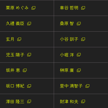
栗原 めぐみ
車谷 哲明
久禮 義臣
桑原 智
玄月
小谷 訓子
児玉 陽子
小堀 洋
坂井 恵
榊原 廣
坂口 博紀
里中 満智子
澤田 隆三
財津 和夫