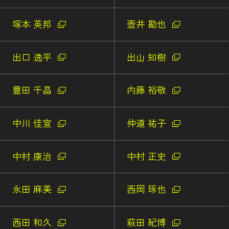
塚本 英邦
壺井 勘也
出口 逸平
出山 知樹
豊田 千晶
内藤 裕敬
中川 佳宣
仲道 祐子
中村 康治
中村 正史
永田 麻美
西岡 琢也
西田 和久
萩田 紀博