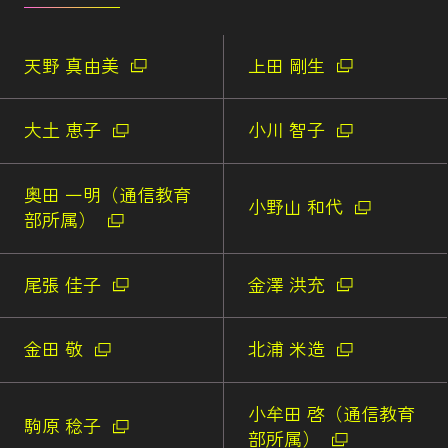
天野 真由美
上田 剛生
大土 恵子
小川 智子
奥田 一明（通信教育
小野山 和代
部所属）
尾張 佳子
金澤 洪充
金田 敬
北浦 米造
小牟田 啓（通信教育
駒原 稔子
部所属）