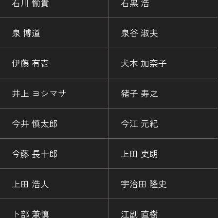
石川 愉貴
石黒 浩
泉 博道
泉谷 淑夫
伊藤 有壱
犬木 加奈子
井上 ヨシマサ
猪子 寿之
今井 慎太郎
今江 元紀
今藤 長十郎
上田 吏朗
上田 浩人
宇治田 隆史
ト部 兼慎
江副 直樹