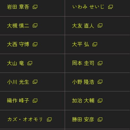
岩田 章吾
いわみ せいじ
大槻 慎二
大友 直人
大西 守博
大平 弘
大山 竜
岡本 圭司
小川 光生
小野 隆浩
織作 峰子
加治 大輔
カズ・オオモリ
勝田 安彦