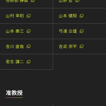
谷田部 勝義
山野 宏
山村 幸則
山本 健翔
山本 泰三
弓達 公雄
吉川 直哉
吉武 宗平
若生 謙二
准教授