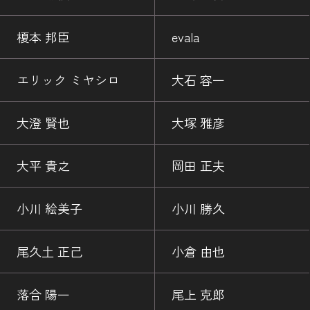
榎本 邦臣
evala
エリック ミヤシロ
大石 容一
大澄 賢也
大塚 雅彦
大平 貴之
岡田 正夫
小川 絵美子
小川 勝久
尾久土 正己
小倉 由也
落合 陽一
尾上 克郎