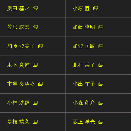
奥田 基之
小原 直
笠居 聡宏
加藤 隆明
加藤 登美子
加登 匡敏
木下 良輔
北村 岳子
木塚 あゆみ
小出 祐子
小林 沙羅
小森 創介
是枝 靖久
阪上 洋光