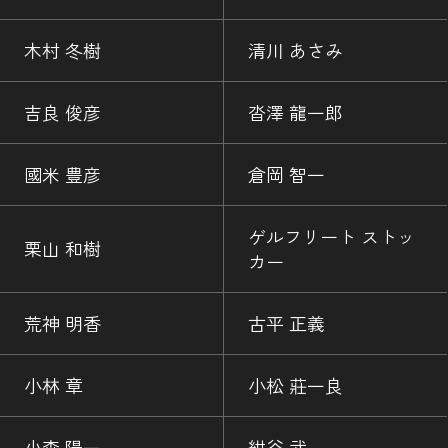
木村 冬樹
清川 あさみ
吉良 俊彦
沓澤 龍一郎
國米 豊彦
倉岡 智一
ゲルフリート ストッ
栗山 和樹
カー
荒神 明香
古平 正義
小林 章
小松 莊一良
小森 陽一
紺谷 武