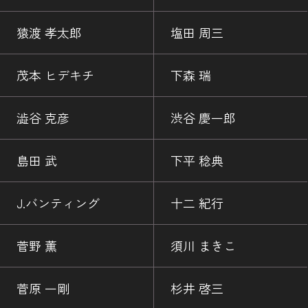
猿渡 孝太郎
塩田 周三
茂本 ヒデキチ
下森 瑞
澁谷 克彦
渋谷 慶一郎
島田 武
下平 稔典
J.バンティング
十二 紀行
菅野 薫
須川 まきこ
菅原 一剛
杉井 啓三