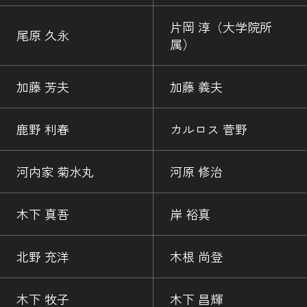
片岡 淳（大学院所
尾原 久永
属）
加藤 芳夫
加藤 義夫
鹿野 利春
カルロス 菅野
河内家 菊水丸
河原 修治
木下 真吾
岸 裕真
北野 充洋
木根 尚登
木下 牧子
木下 昌輝