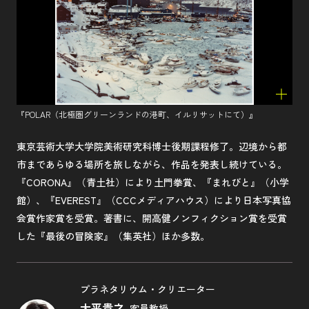
『POLAR（北極圏グリーンランドの港町、イルリサットにて）』
東京芸術大学大学院美術研究科博士後期課程修了。辺境から都
市まであらゆる場所を旅しながら、作品を発表し続けている。
『CORONA』（青土社）により土門拳賞、『まれびと』（小学
館）、『EVEREST』（CCCメディアハウス）により日本写真協
会賞作家賞を受賞。著書に、開高健ノンフィクション賞を受賞
した『最後の冒険家』（集英社）ほか多数。
プラネタリウム・クリエーター
大平貴之
客員教授