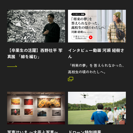
【卒業生の活躍】西野壮平 写
インタビュー動画 河瀬 経樹さ
真展 「線を編む」
ん
「将来の夢」を 答えられなかった、
高校生の頃のわたしへ。
写真はいま 〜大芸と写真〜
ドローン特別授業