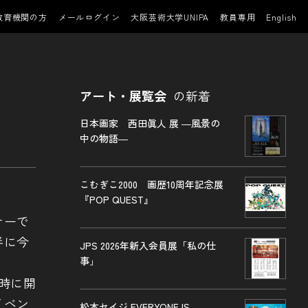
教育機関の方
メールログイン
大阪芸術大学UNIPA
教員専用
English
アート・展覧会
の新着
日本画家 西田眞人 展 ―風景の
中の物語―
こむぎこ2000 画歴10周年記念展
『POP QUEST』
ナーで
半に今
JPS 2026年新入会員展「私の仕
事」
時に開
イベン
松本セイジ EVERYONE IS