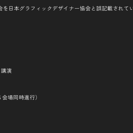
会を日本グラフィックデザイナー協会と誤記載されて
）講演
る」(６会場同時進行）