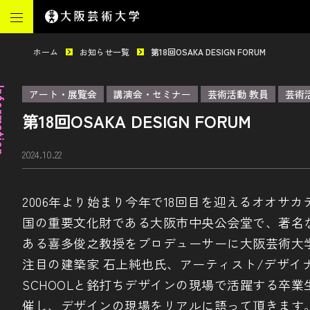
ホーム
お知らせ一覧
第18回OSAKA DESIGN FORUM
mation
アート・展覧会
講演会・セミナー
芸術活動 教員
芸術
第18回OSAKA DESIGN FORUM
2024.10.22
2006年より始まり今年で18回目を迎えるオオサ
国の重要文化財である大阪市中央公会堂で、著名
ある喜多俊之教授をプロデューサーに大阪芸術大
注目の建築家 石上純也氏、アーティスト/デザイナー
SCHOOLと銘打ちデザインの現場で活躍する卒
催し、デザインの現場をリアルに語って頂きます