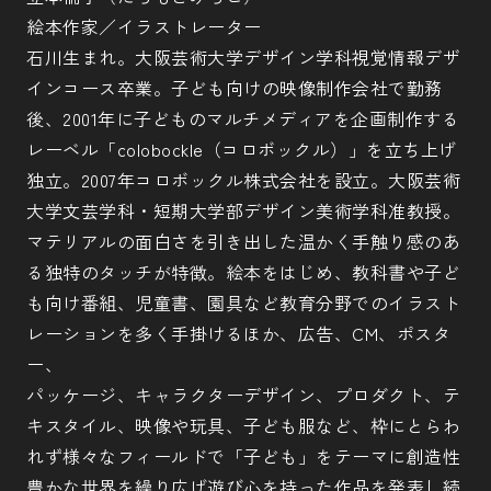
絵本作家／イラストレーター
石川生まれ。大阪芸術大学デザイン学科視覚情報デザ
インコース卒業。子ども向けの映像制作会社で勤務
後、2001年に子どものマルチメディアを企画制作する
レーベル「colobockle（コロボックル）」を立ち上げ
独立。2007年コロボックル株式会社を設立。大阪芸術
大学文芸学科・短期大学部デザイン美術学科准教授。
マテリアルの面白さを引き出した温かく手触り感のあ
る独特のタッチが特徴。絵本をはじめ、教科書や子ど
も向け番組、児童書、園具など教育分野でのイラスト
レーションを多く手掛けるほか、広告、CM、ポスタ
ー、
パッケージ、キャラクターデザイン、プロダクト、テ
キスタイル、映像や玩具、子ども服など、枠にとらわ
れず様々なフィールドで「子ども」をテーマに創造性
豊かな世界を繰り広げ遊び心を持った作品を発表し続