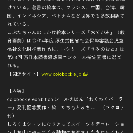
けている。著書の絵本は、フランス、中国、台湾、韓
国、インドネシア、ベトナムなど世界でも多数翻訳さ
れている。
こぶたちゃんのしかけ絵本シリーズ『おてがみ』（教
育画劇）は令和4年度 厚生労働省社会保障審議会児童
福祉文化財推薦作品に、同シリーズ『うみのおと』は
第68回 西日本読書感想画コンクール指定図書に選ば
れる。
【関連サイト】
www.colobockle.jp
【内容】
colobockle exhibition シールえほん『わくわくパーラ
ー』発刊記念展作・絵 たちもとみちこ （コクヨ /
刊）
しろくまシェフになりきってスイーツをデコレーショ
ン！お店にやってくる動物のお客さんたちにわくわく