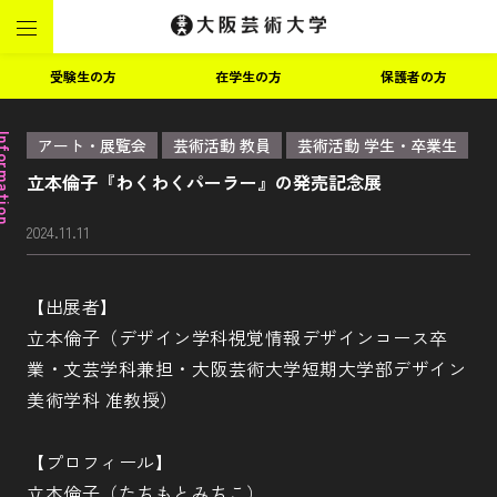
受験生の方
在学生の方
保護者の方
ormation
アート・展覧会
芸術活動 教員
芸術活動 学生・卒業生
立本倫子『わくわくパーラー』の発売記念展
2024.11.11
【出展者】
立本倫子（デザイン学科視覚情報デザインコース卒
業・文芸学科兼担・大阪芸術大学短期大学部デザイン
美術学科 准教授）
【プロフィール】
立本倫子（たちもとみちこ）