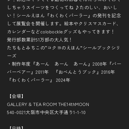
しちゃうスイーツをつくってね ♪たのしい、おいし
い！シールえほん『わくわくパーラー』の発刊を記念
して展覧会を開催します。絵本やクリスマスカード、
カレンダーなどcolobockleグッズもやってきます！
発行部数累計51万部の大人気！
たちもとみちこの“コクヨのえほん”シールブックシリ
ーズ
・制作年度『あーん あーん あーん』2008年『バー
バーベアー』2011年 『おべんとうブック』2016年
『わくわくパーラー』 2024年
【会場】
GALLERY & TEA ROOM THE14thMOON
540-0021大阪市中央区大手通り1-1-10
【日時】