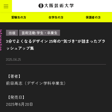
受験生の方
在学生の方
保護者の方
ormation
出版
芸術活動 学生・卒業生
3分でよくなるデザイン 25年の“気づき”が詰まったブラ
ッシュアップ集
2025.06.25
【著者】
前田高志（デザイン学科卒業生）
【発売日】
2025年6月20日