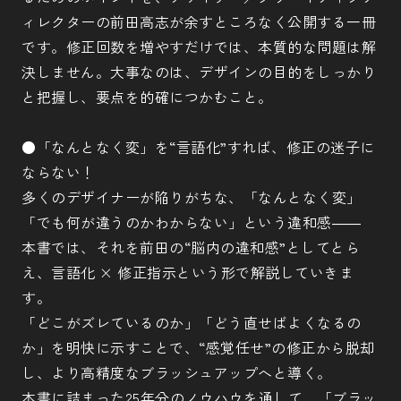
ィレクターの前田高志が余すところなく公開する一冊
です。修正回数を増やすだけでは、本質的な問題は解
決しません。大事なのは、デザインの目的をしっかり
と把握し、要点を的確につかむこと。
●「なんとなく変」を“言語化”すれば、修正の迷子に
ならない！
多くのデザイナーが陥りがちな、「なんとなく変」
「でも何が違うのかわからない」という違和感――
本書では、それを前田の“脳内の違和感”としてとら
え、言語化 × 修正指示という形で解説していきま
す。
「どこがズレているのか」「どう直せばよくなるの
か」を明快に示すことで、“感覚任せ”の修正から脱却
し、より高精度なブラッシュアップへと導く。
本書に詰まった25年分のノウハウを通して、「ブラッ