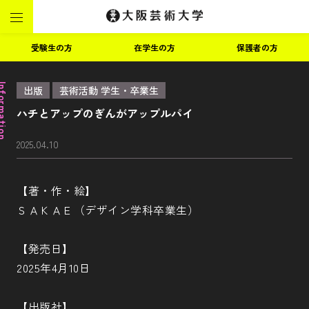
受験生の方
在学生の方
保護者の方
ormation
出版
芸術活動 学生・卒業生
ハチとアップのぎんがアップルパイ
2025.04.10
【著・作・絵】
ＳＡＫＡＥ（デザイン学科卒業生）
【発売日】
2025年4月10日
【出版社】