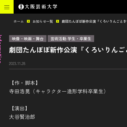
ホーム
お知らせ一覧
劇団たんぽぽ新作公演『くろいりんごとき
mation
映像・映画・舞台
芸術活動 学生・卒業生
劇団たんぽぽ新作公演『くろいりんご
2023.11.28
【作・脚本】
寺田浩晃（キャラクター造形学科卒業生）
【演出】
大谷賢治郎