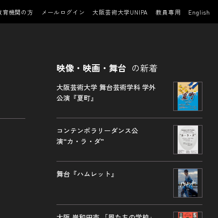
教育機関の方
メールログイン
大阪芸術大学UNIPA
教員専用
English
映像・映画・舞台
の新着
大阪芸術大学 舞台芸術学科 学外
公演『夏町』
コンテンポラリーダンス公
演“カ・ラ・ダ”
舞台『ハムレット』
大阪 岸和田市 「風たちの学校」