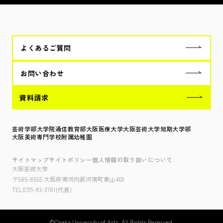
よくあるご質問
お問い合わせ
資料請求
芸術学部
大学院
通信教育部
大阪医療大学
大阪芸術大学短期大学部
大阪美術専門学校
附属幼稚園
サイトマップ
サイトポリシー
個人情報の取り扱いについて
大阪芸術大学
〒585-8555 大阪府南河内郡河南町東山469
TEL0721-93-3781(代表)
©︎Osaka University of Arts. All Rights Reserved.