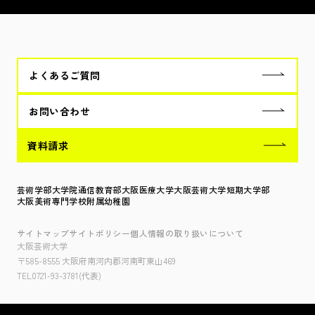
よくあるご質問
お問い合わせ
資料請求
芸術学部
大学院
通信教育部
大阪医療大学
大阪芸術大学短期大学部
大阪美術専門学校
附属幼稚園
サイトマップ
サイトポリシー
個人情報の取り扱いについて
大阪芸術大学
〒585-8555 大阪府南河内郡河南町東山469
TEL0721-93-3781(代表)