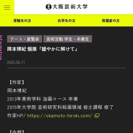
受験生の方
在学生の方
保護者の方
ormation
アート・展覧会
芸術活動 学生・卒業生
岡本博紀 個展『緩やかに解けて』
2025.06.11
【作家】
岡本博紀
2013年美術学科 油画コース 卒業
2015年大学院 芸術研究科絵画領域 修士課程 修了
作家HP/
https://okamoto-hiroki.com/
【会期】