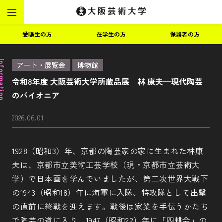
受験生の方
在学生の方
保護者の方
ormation
アート・展覧会
博物館
令和8年度 大阪芸術大学所蔵品展 林 康夫─現代陶芸
のパイオニア
2026.06.01
1928（昭和3）年、京都の陶芸家の家に生まれた林康
夫は、京都市立美術工芸学校（現・京都市立芸術大
学）で日本画を学んでいましたが、第二次世界大戦下
の1943（昭和18）年に海軍に入隊、特攻隊として出撃
の直前に終戦を迎えます。戦後は家業を手伝うかたち
で陶芸の道に入り、1947（昭和22）年に「四耕会」の