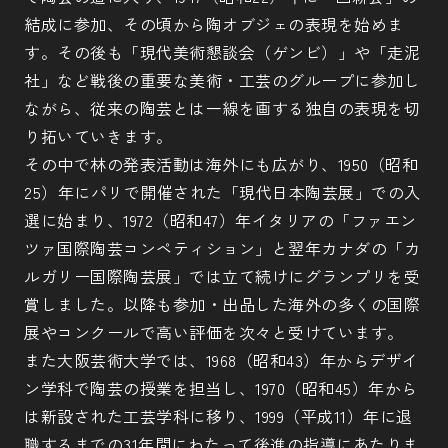
結成に参加、その頃から陶オブジェの表現を始めま
す。その後も「現代美術懇談会（ゲンビ）」や「走泥
社」など戦後の重要な美術・工芸のグループに参加し
ながら、従来の陶芸とは一線を画する独自の表現を切
り拓いていきます。
その中で林の発表活動は海外にも広がり、1950（昭和
25）年にパリで開催された「現代日本陶芸展」での入
選に始まり、1972（昭和47）年イタリアの「ファエン
ツァ国際陶芸コンペティション」と翌年カナダの「カ
ルガリー国際陶芸展」では立て続けにグランプリを受
賞しました。以降も参加・出品した海外の多くの国際
展やコンクールで高い評価を次々と受けています。
また大阪芸術大学では、1968（昭和43）年からデザイ
ン学科で陶芸の授業を担当し、1970（昭和45）年から
は新設された工芸学科に移り、1999（平成11）年に退
職するまでの31年間にわたって後進の指導にあたりま