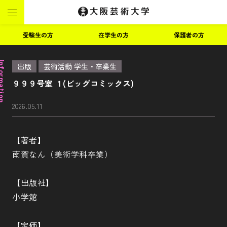
受験生の方
在学生の方
保護者の方
ormation
出版
芸術活動 学生・卒業生
９９９号室 １(ビッグコミックス)
2026.05.11
【著者】
南賀なん（美術学科卒業）
【出版社】
小学館
【定価】