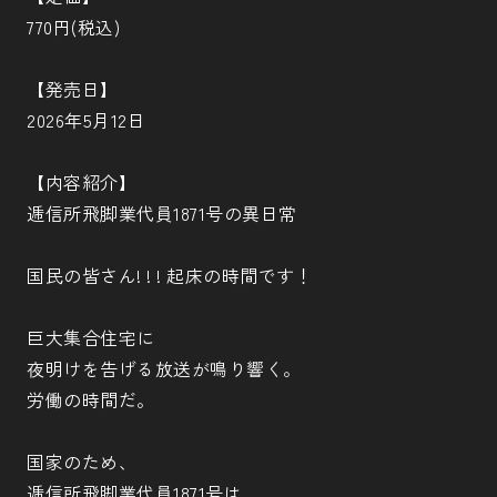
770円(税込)
【発売日】
2026年5月12日
【内容紹介】
逓信所飛脚業代員1871号の異日常
国民の皆さん! ! ! 起床の時間です！
巨大集合住宅に
夜明けを告げる放送が鳴り響く。
労働の時間だ。
国家のため、
逓信所飛脚業代員1871号は、