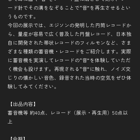
ード針でその溝をなぞることで“音”を再生させるとい
うものです。
今回の展示では、エジソンの発明した円筒レコードか
ら、量産が容易で広く普及した円盤レコード、日本独
自に開発された帯状レコードのフィルモンなど、さま
ざまな種類の蓄音機・レコードをご紹介します。実際
に蓄音機を実演してレコードの“音”を体験していただ
く機会も設けます。再現される“音”に触れ、ノイズ交
じりの懐かしい音色、録音された当時の空気をぜひ体
験してみてください。
【出品内容】
蓄音機等 約40点、レコード（展示・再生用）50点以
上
【会期】