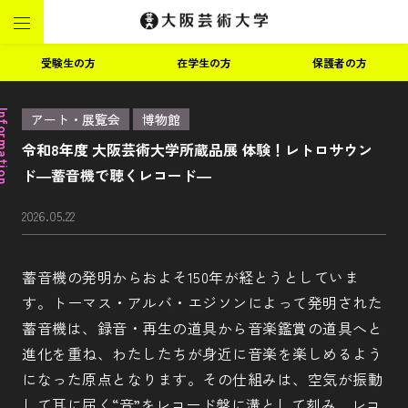
受験生の方
在学生の方
保護者の方
ormation
アート・展覧会
博物館
令和8年度 大阪芸術大学所蔵品展 体験！レトロサウン
ド―蓄音機で聴くレコード―
2026.05.22
蓄音機の発明からおよそ150年が経とうとしていま
す。トーマス・アルバ・エジソンによって発明された
蓄音機は、録音・再生の道具から音楽鑑賞の道具へと
進化を重ね、わたしたちが身近に音楽を楽しめるよう
になった原点となります。その仕組みは、空気が振動
して耳に届く“音”をレコード盤に溝として刻み、レコ