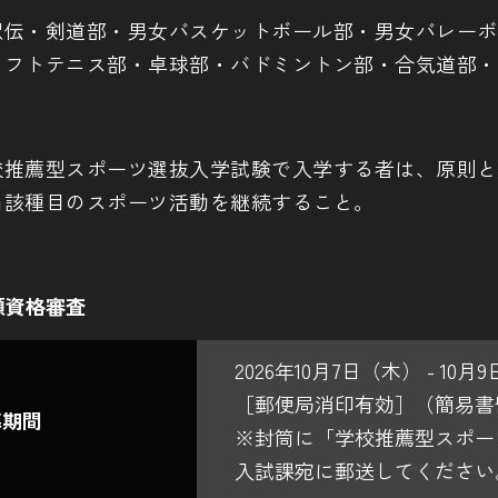
駅伝・剣道部・男女バスケットボール部・男女バレーボ
ソフトテニス部・卓球部・バドミントン部・合気道部・
校推薦型スポーツ選抜入学試験で入学する者は、原則と
当該種目のスポーツ活動を継続すること。
願資格審査
2026年10月7日（木） - 10月
［郵便局消印有効］（簡易書
募期間
※封筒に「学校推薦型スポー
入試課宛に郵送してください