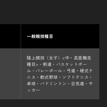
一般競技種目
）
陸上競技（女子）<中・長距離走
種目>・剣道・バスケットボー
ル・バレーボール・弓道・硬式テ
＞
ニス・軟式野球・ソフトテニス・
卓球・バドミントン・合気道・サ
ッカー