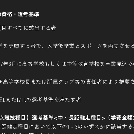
願資格・選考基準
項目すべてに該当する者
本学を専願する者で、入学後学業とスポーツを両立させ
027年3月に高等学校もしくは中等教育学校を卒業見込み
出身高等学校長または所属クラブ等の責任者により推薦
記I.またはII.の選考基準を満たす者
【重点競技種目】選考基準<中・長距離走種目>（学費全
長距離走種目において以下の1 - 3のいずれかに該当