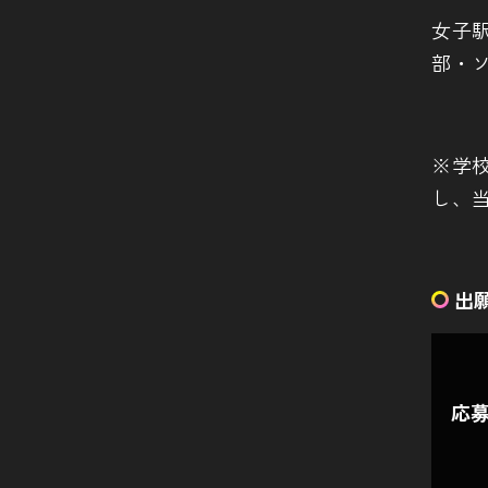
女子
部・
※学
し、
出
応