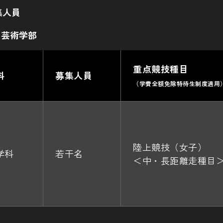
集人員
：芸術学部
重点競技種目
科
募集人員
（学費全額免除特待生制度適用
陸上競技（女子）
学科
若干名
＜中・長距離走種目