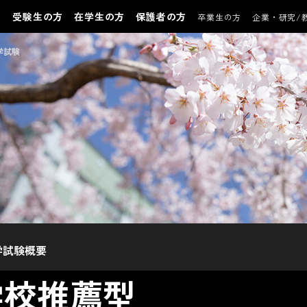
受験生の方
在学生の方
保護者の方
卒業生の方
企業・研究/
学試験
学試験概要
学校推薦型