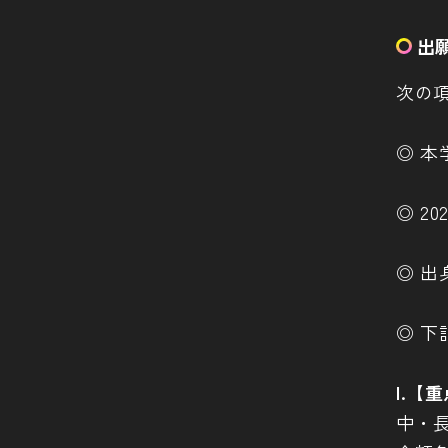
出
次の
◎ 
◎ 2
◎ 
◎ 下
I.
中・