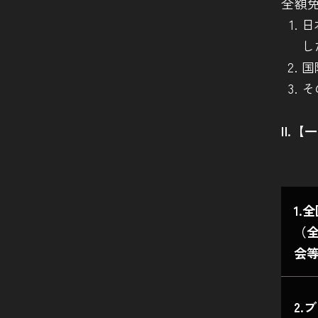
全額
日
し
国
そ
II.
1.
（
会
2.