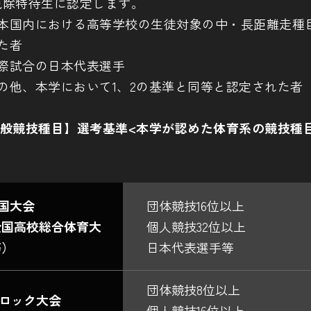
免除特待生に認定します。
本国内における高等学校の生徒対象の中・長距離走種
た者
際試合の日本代表選手
の他、本学において1、2の基準と同等と認定された者
【一般競技種目】選考基準<本学が認めた体育系の競技種
全国大会
団体競技16位以上
全国高校総合体育大
個人競技32位以上
等）
日本代表選手等
団体競技8位以上
ブロック大会
個人競技16位以上