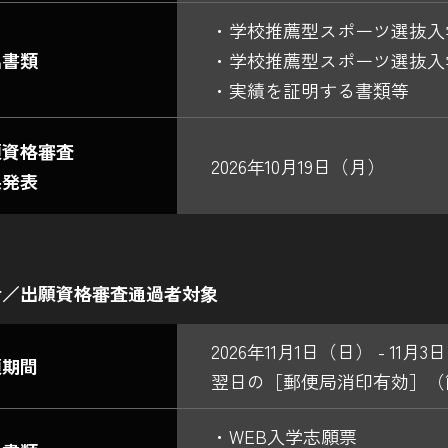
・学校推薦型スポーツ選抜入
出書類
・学校推薦型スポーツ選抜入
・実績を証明する書類等
願資格審査
2026年10月19日（月）
果発表
考／出願資格審査通過者対象
2026年11月1日（日） - 11月
願期間
翌日の［郵便局消印有効］（
・WEB入学志願票