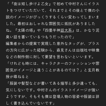
「『夜は短し歩けよ乙女』で初めて中村さんにイラス
トをつけていただいて、それまでとその後とで僕の小
説のイメージがびっくりするくらい変わってしまいま
した。最初はおしゃれな雰囲気に抵抗がありました
ね。『太陽の塔』や『四畳半神
話
大
系
』は、かなり泥
臭い話を書いているつもりだったので」
編集者からの提案で実現した意外なタッグが、プラス
の方向に広がった経験から、森見さんは出版社や映像
などの制作側に対して要望を言わないといいます。
「けれども時には、キャラクターのファッションや雰
囲気がイメージと違うことがあるのでは？」と玄月教
授が尋ねると
「服装や髪型などが書いてある描写と多少違っても、
気にしないです。中村さんのイラストイメージが強い
ようですが、そもそも僕は登場人物の容姿や服装は詳
しく書き込んでいないです」