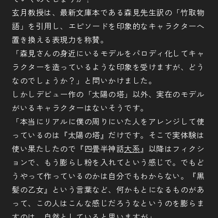
玄月教授は、最新文庫本である森見先生訳の「竹取物
語」を引用し、エピソードを印象的なキャラクターへ
置き換える表現力を称賛。
「森見さんの身近にいるモデルをパロディ化してキャ
ラクターを造っているような印象を受けますが、どう
なのでしょうか？」と問いかけました。
しかしデビュー作の「太陽の塔」以外、実在のモデル
がいるキャラクターはないそうです。
「本当にリアルに僕の周りにいた人をアレンジして使
っているのは『太陽の塔』だけです。そこで実体験は
使い果たしたので『四畳半神話
大系
』以降はフィクシ
ョンで、もう膨らし粉を入れてという感じで。でもど
うやって作っているのかは自分でもわからない。『黒
髪の乙女』という言葉など、何かもとになるものがあ
って、この人はこんな感じだろうなというのを膨らま
すのは、自然としていると思いますが」