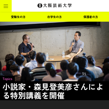
受験生の方
在学生の方
保護者の方
Topics
小説家・森見登美彦さんによ
る特別講義を開催