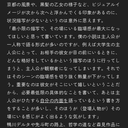
京都の風景や、黒髪の乙女の様子など、ビジュアルイ
メージが次から次へと浮かんでくる印象があるのに、
状況描写が少ないというのは意外に思えます。
「最小限の描写で、その場にいる臨場感が最大になっ
てほしいと思って書いています。僕の小説は主人公が
一人称で語る形式が多いのですが、例えば大学生の主
人公にとって、お相手の彼女が目の前にいるときに、
どんな格好をしているかという描写のほうに行ってし
まうと、主人公が観察者になってしまいます。それで
はそのシーンの臨場感を切り抜く熱量が下がってしま
う。重要なのは彼女がそこにいて嬉しいということだ
から、必要最低限の具体的なことを書いて、あとは主
人公がひたすら
自分の内面を
語っているという書き方
をすることが多いし、そのほうが（登場人物が）その
場にいる感じがよく出るような気がします」
鴨川デルタや先斗町の路上、哲学の道など森見作品に