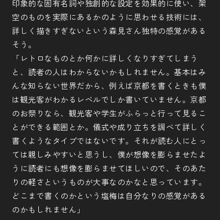
印象的な固有名詞や独創的な設定を効果的に使い、架
空のものを実際にあるかのように思わせる技術には、
詳しく描きすぎないという森見さん独特の感覚がある
そう。
「レトロなものとか何かに詳しくなりすぎてしまう
と、読者の人はわからないかもしれません。基本はみ
んな知らない世界だから、例えば京都を書くときも僕
は観光客がわかるレベルでしか書いていません。京都
のお祭りなら、観光客や学生がふらっと行って見るこ
とができる範囲とか。儀式や成り立ちを調べて詳しく
書くようなタイプではないです。それが読む人にとっ
ては親しみやすいと思うし、僕が想像を膨らませたよ
うに読者にも想像を膨らませてほしいので、そのあた
りの軽さというものが大事なのかなと思っています。
どこまで書くのかという塩梅は自分なりの感覚がある
のかもしれません」