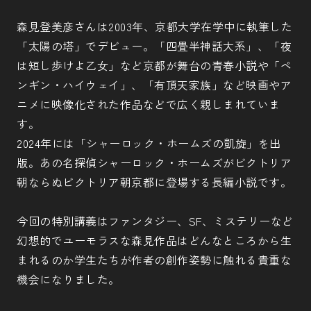
森見登美彦さんは2003年、京都大学在学中に執筆した
「太陽の塔」でデビュー。「四畳半神話大系」、「夜
は短し歩けよ乙女」など京都が舞台の青春小説や「ペ
ンギン・ハイウェイ」、「有頂天家族」など映画やア
ニメに映像化された作品などで広く親しまれていま
す。
2024年には「シャーロック・ホームズの凱旋」を出
版。あの名探偵シャーロック・ホームズがビクトリア
朝ならぬビクトリア朝京都に登場する長編小説です。
今回の特別講義はファンタジー、SF、ミステリーなど
幻想的でユーモラスな森見作品はどんなところから生
まれるのか学生たちが作者の創作姿勢に触れる貴重な
機会になりました。