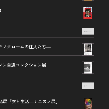
力
モノクロームの住人たち―
ソン自選コレクション展
」
品展「衣と生活―ナニヌノ展」