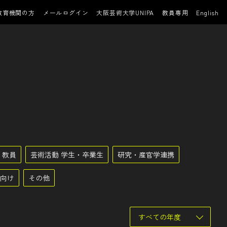
教育機関の方
メールログイン
大阪芸術大学UNIPA
教員専用
English
 教員
芸術活動 学生・卒業生
研究・産官学連携
向け
その他
すべての年度