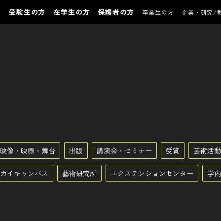
受験生の方
在学生の方
保護者の方
卒業生の方
企業・研究/
映像・映画・舞台
出版
講演会・セミナー
受賞
芸術活動
カイキャンパス
藝術研究所
エクステンションセンター
学内