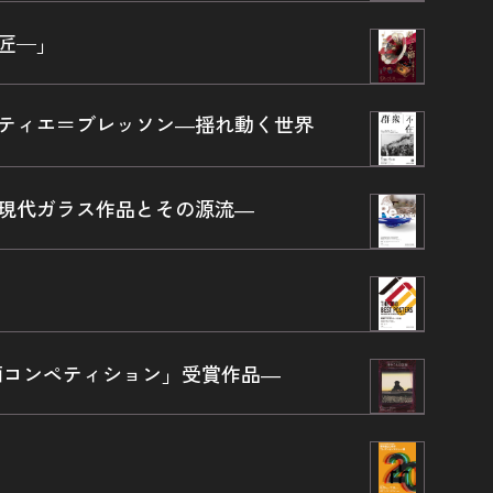
意匠—」
ルティエ＝ブレッソン―揺れ動く世界
n―現代ガラス作品とその源流―
版画コンペティション」受賞作品―