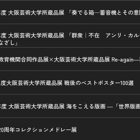
年度 大阪芸術大学所蔵品展 「奏でる箱—蓄音機とその
年度 大阪芸術大学所蔵品展 「群衆｜不在 アンリ・カ
なざし」
教育機関合同作品展×大阪芸術大学所蔵品展 Re-agai
年度大阪芸術大学所蔵品展 戦後のベストポスター100選
年度 大阪芸術大学所蔵品展 海をこえる版画 ―「世界
20周年コレクションメドレー展