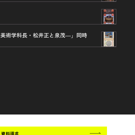
―元美術学科長・松井正と泉茂―」同時
資料請求