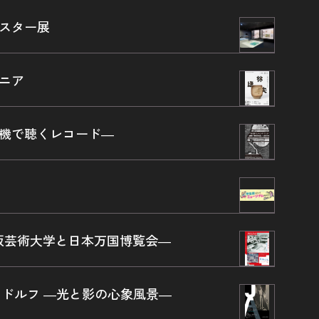
ポスター展
オニア
音機で聴くレコード―
時の大阪芸術大学と日本万国博覧会―
ンドルフ ―光と影の心象風景―