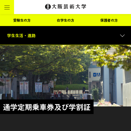
受験生の方
在学生の方
保護者の方
学生生活・進路
通学定期乗車券及び学割証