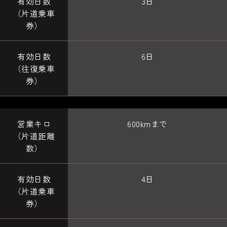
3日
6日
600kmまで
4日