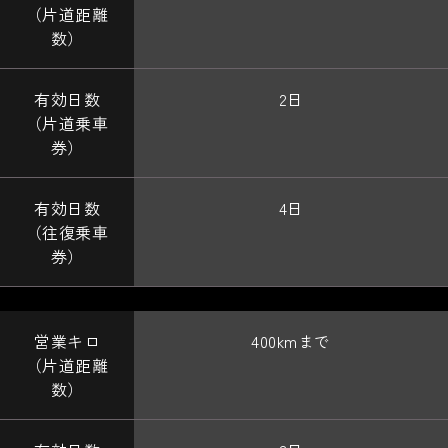
2日
4日
400kmまで