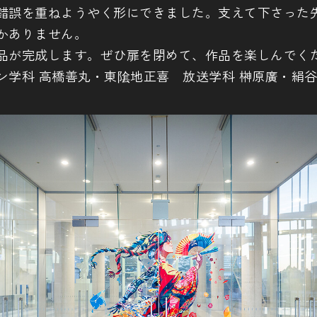
錯誤を重ねようやく形にできました。支えて下さった
かありません。
品が完成します。ぜひ扉を閉めて、作品を楽しんでく
ン学科 高橋善丸・東隂地正喜 放送学科 榊原廣・絹