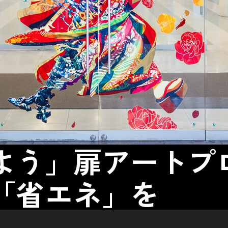
よう」扉アートプ
「省エネ」を