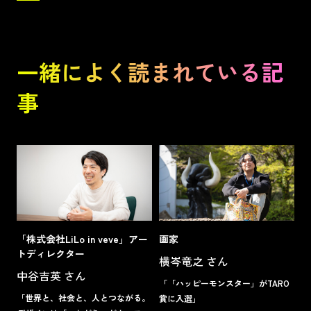
一緒によく読まれている記
事
「株式会社LiLo in veve」アー
画家
トディレクター
横岑竜之 さん
中谷吉英 さん
「「ハッピーモンスター」がTARO
「世界と、社会と、人とつながる。
賞に入選」