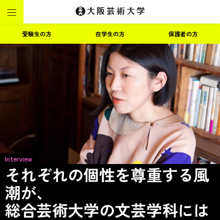
受験生の方
在学生の方
保護者の方
Interview
それぞれの個性を尊重する風
潮が、
総合芸術大学の文芸学科には