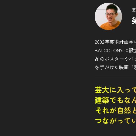
芸
2002年芸術計
BALCOLONY
品のポスターやパ
を手がけた映画『
芸大に入っ
建築でもな
それが自然
つながって