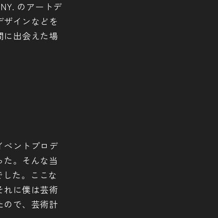
Y. のアートデ
デザインなどを
間に出会えた場
イベントプロデ
った。そんな当
でした。ここな
それに僕は芸術
たので、芸術計