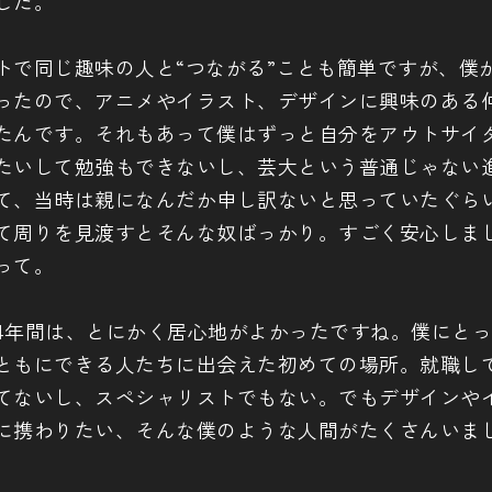
した。
トで同じ趣味の人と“つながる”ことも簡単ですが、僕
ったので、アニメやイラスト、デザインに興味のある
たんです。それもあって僕はずっと自分をアウトサイ
たいして勉強もできないし、芸大という普通じゃない
て、当時は親になんだか申し訳ないと思っていたぐら
て周りを見渡すとそんな奴ばっかり。すごく安心しま
って。
4年間は、とにかく居心地がよかったですね。僕にと
ともにできる人たちに出会えた初めての場所。就職し
てないし、スペシャリストでもない。でもデザインや
に携わりたい、そんな僕のような人間がたくさんいま